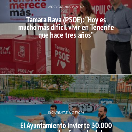
NOTICIA ANTERIOR
Tamara Raya (PSOE): “Hoy es
mucho más difícil vivir en Tenerife
que hace tres años”
SIGUIENTE NOTICIA
El Ayuntamiento invierte 30.000