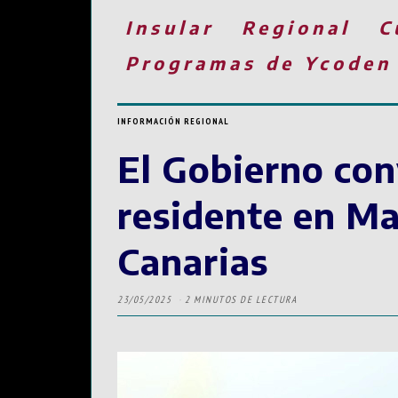
Insular
Regional
C
Programas de Ycoden
INFORMACIÓN REGIONAL
El Gobierno conv
residente en Mad
Canarias
23/05/2025
2 MINUTOS DE LECTURA