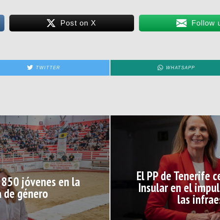
Post on X
Follow 
TWITTER
WHATSAPP
El PP de Tenerife 
a 850 jóvenes en la
Insular en el impu
a de género
las infra