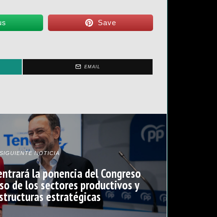
us
Save
EMAIL
SIGUIENTE NOTICIA
centrará la ponencia del Congreso
lso de los sectores productivos y
estructuras estratégicas