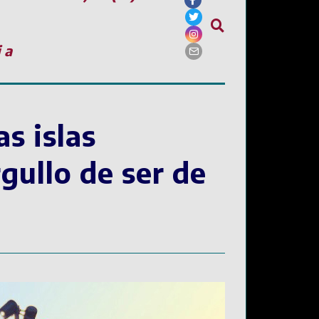
ia
s islas
gullo de ser de