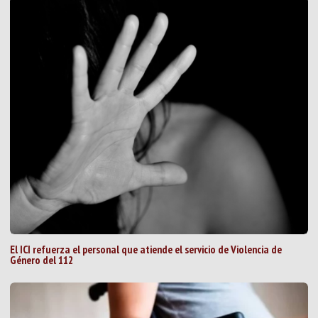
El ICI refuerza el personal que atiende el servicio de Violencia de
Género del 112