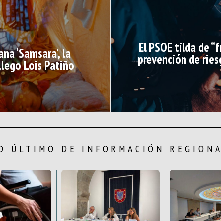
El PSOE tilda de “f
na ‘Samsara’, la
prevención de ries
llego Lois Patiño
O ÚLTIMO DE INFORMACIÓN REGION