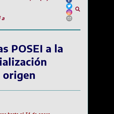
ia
as POSEI a la
alización
 origen