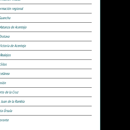
ormación regional
Guancha
Matanza de Acentejo
Orotava
Victoria de Acentejo
 Realejos
Silos
celánea
nión
rto de la Cruz
 Juan de la Rambla
ta Úrsula
oronte