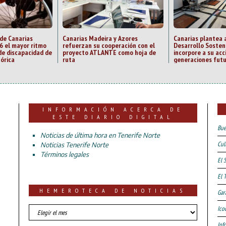
 de Canarias
Canarias Madeira y Azores
Canarias plantea 
6 el mayor ritmo
refuerzan su cooperación con el
Desarrollo Sosten
de discapacidad de
proyecto ATLANTE como hoja de
incorpore a su acc
tórica
ruta
generaciones fut
INFORMACIÓN ACERCA DE
ESTE DIARIO DIGITAL
Bue
Noticias de última hora en Tenerife Norte
Cul
Noticias Tenerife Norte
Términos legales
El 
El 
HEMEROTECA DE NOTICIAS
Gar
HEMEROTECA
Ico
DE
Inf