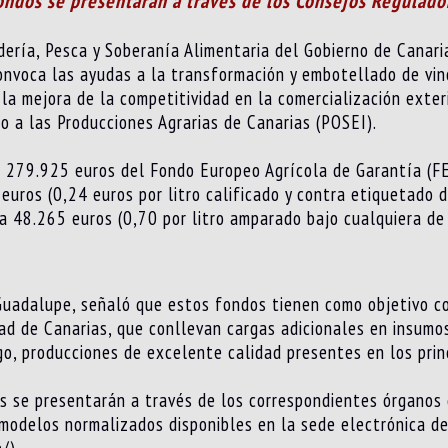
fondos se presentarán a través de los Consejos Regulado
dería, Pesca y Soberanía Alimentaria del Gobierno de Canaria
convoca las ayudas a la transformación y embotellado de vi
 la mejora de la competitividad en la comercialización exter
o a las Producciones Agrarias de Canarias (POSEI).
 279.925 euros del Fondo Europeo Agrícola de Garantía (FEA
0 euros (0,24 euros por litro calificado y contra etiquetad
suma 48.265 euros (0,70 por litro amparado bajo cualquiera d
z Guadalupe, señaló que estos fondos tienen como objetivo c
dad de Canarias, que conllevan cargas adicionales en insumos
ago, producciones de excelente calidad presentes en los pri
as se presentarán a través de los correspondientes órganos
s modelos normalizados disponibles en la sede electrónica d