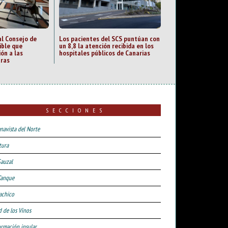
al Consejo de
Los pacientes del SCS puntúan con
ible que
un 8,8 la atención recibida en los
ión a las
hospitales públicos de Canarias
uras
SECCIONES
navista del Norte
tura
Sauzal
Tanque
achico
d de los Vinos
ormación insular