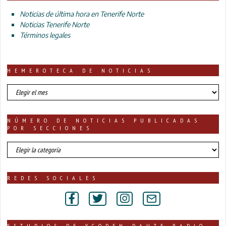
Noticias de última hora en Tenerife Norte
Noticias Tenerife Norte
Términos legales
HEMEROTECA DE NOTICIAS
HEMEROTECA
DE
NOTICIAS
NÚMERO DE NOTICIAS PUBLICADAS
POR SECCIONES
número
de
noticias
publicadas
REDES SOCIALES
por
secciones
ESTUDIOS DE YCODEN DAUTE RADIO