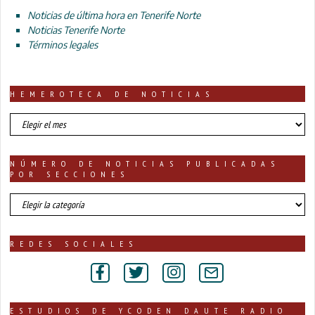
Noticias de última hora en Tenerife Norte
Noticias Tenerife Norte
Términos legales
HEMEROTECA DE NOTICIAS
HEMEROTECA
DE
NOTICIAS
NÚMERO DE NOTICIAS PUBLICADAS
POR SECCIONES
número
de
noticias
publicadas
REDES SOCIALES
por
secciones
ESTUDIOS DE YCODEN DAUTE RADIO