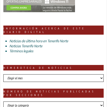
INFORMACIÓN ACERCA DE ESTE
DIARIO DIGITAL
Noticias de última hora en Tenerife Norte
Noticias Tenerife Norte
Términos legales
HEMEROTECA DE NOTICIAS
HEMEROTECA
DE
NOTICIAS
NÚMERO DE NOTICIAS PUBLICADAS
POR SECCIONES
número