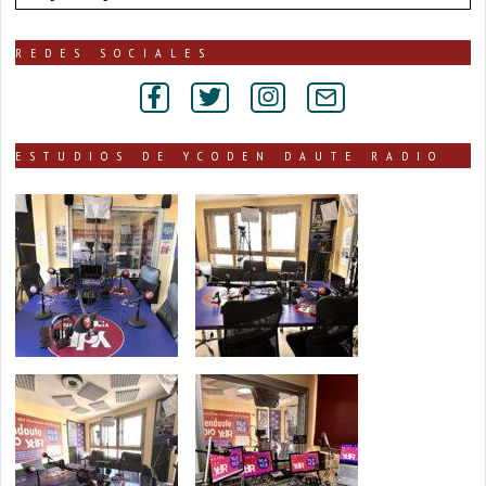
de
noticias
publicadas
REDES SOCIALES
por
secciones
ESTUDIOS DE YCODEN DAUTE RADIO