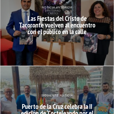
NOTICIA ANTERIOR
Las Fiestas del Cristo de
Tacoronte vuelven al encuentro
con el público en la calle
SIGUIENTE NOTICIA
Puerto de la Cruz celebra la II
edición de ‘Cocteleando por el