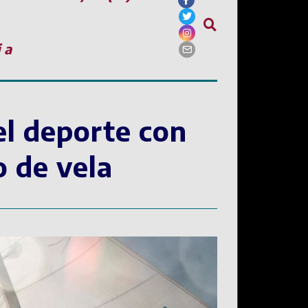
ia
el deporte con
o de vela