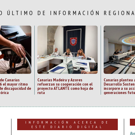
O ÚLTIMO DE INFORMACIÓN REGION
 de Canarias
Canarias Madeira y Azores
Canarias plantea 
6 el mayor ritmo
refuerzan su cooperación con el
Desarrollo Sosten
de discapacidad de
proyecto ATLANTE como hoja de
incorpore a su acc
tórica
ruta
generaciones fut
INFORMACIÓN ACERCA DE
ESTE DIARIO DIGITAL
Bue