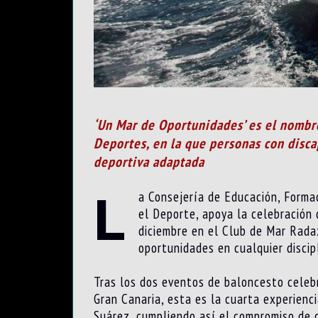
‘Un Mar de Oportunidades’ es el nombre 
Deportes, en la que personas con disca
deportiva adaptada
L
a Consejería de Educación, Formaci
el Deporte, apoya la celebración
diciembre en el Club de Mar Radaz
oportunidades en cualquier discip
Tras los dos eventos de baloncesto celeb
Gran Canaria, esta es la cuarta experienc
Suárez, cumpliendo así el compromiso de c