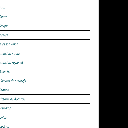
tura
Sauzal
Tanque
achico
d de los Vinos
ormación insular
ormación regional
Guancha
Matanza de Acentejo
Orotava
Victoria de Acentejo
 Realejos
Silos
celánea