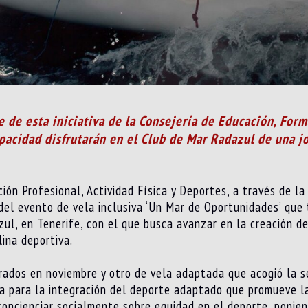
de esta iniciativa de la Consejería de Educación, Forma
pacidad disfrutarán en el Club de Mar Radazul de una j
ón Profesional, Actividad Física y Deportes, a través de la 
 del evento de vela inclusiva ‘Un Mar de Oportunidades’ qu
ul, en Tenerife, con el que busca avanzar en la creación d
lina deportiva.
rados en noviembre y otro de vela adaptada que acogió la 
ia para la integración del deporte adaptado que promueve la
oncienciar socialmente sobre equidad en el deporte, poniend