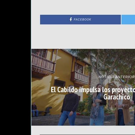
FACEBOOK
NOTICIA ANTERIOR
El Cabildo impulsa los proyect
Garachico