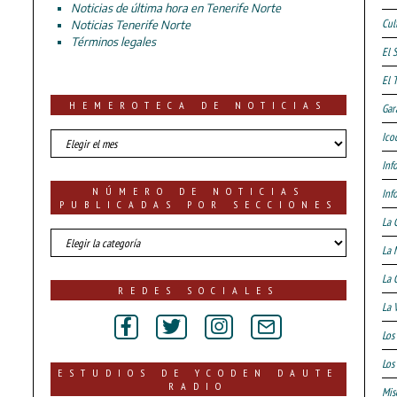
Noticias de última hora en Tenerife Norte
Cul
Noticias Tenerife Norte
Términos legales
El 
El 
HEMEROTECA DE NOTICIAS
Gar
HEMEROTECA
Ico
DE
Inf
NOTICIAS
NÚMERO DE NOTICIAS
Inf
PUBLICADAS POR SECCIONES
La 
número
La 
de
noticias
La 
publicadas
REDES SOCIALES
por
La 
secciones
Los
Los 
ESTUDIOS DE YCODEN DAUTE
RADIO
Mis