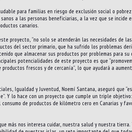
udable para familias en riesgo de exclusión social o pobreza
 sanos a las personas beneficiarias, a la vez que se incide 
oductos canarios.
este proyecto, “no solo se atenderán las necesidades de las
uctos del sector primario, que ha sufrido los problemas der
 tenido que almacenar sus productos por problemas para su c
incipales potencialidades de este proyecto es que “promove
productos frescos y de cercanía”, lo que ayudará a aumenta
ciales, Igualdad y Juventud, Noemí Santana, aseguró que “e
e”. Y lo hace con un proyecto que cumple un triple objetivo
el consumo de productos de kilómetro cero en Canarias y fav
ue más nos interesa cuidar, nuestra salud y nuestra tierra. 
ibilidad de nuestras islas, un reto importante del que tod