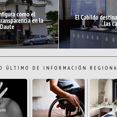
nfigura como el
El Cabildo destin
ransparencia en la
las c
 Daute
O ÚLTIMO DE INFORMACIÓN REGION