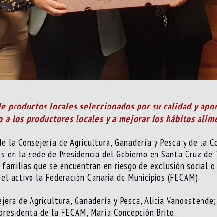
e productos locales seleccionados por su calidad y aport
 a los productores locales y a mejorar los hábitos alim
de la Consejería de Agricultura, Ganadería y Pesca y de la 
s en la sede de Presidencia del Gobierno en Santa Cruz de 
 familias que se encuentran en riesgo de exclusión social o 
pel activo la Federación Canaria de Municipios (FECAM).
ejera de Agricultura, Ganadería y Pesca, Alicia Vanoostende;
 presidenta de la FECAM, María Concepción Brito.