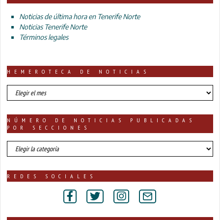
Noticias de última hora en Tenerife Norte
Noticias Tenerife Norte
Términos legales
HEMEROTECA DE NOTICIAS
HEMEROTECA
DE
NOTICIAS
NÚMERO DE NOTICIAS PUBLICADAS
POR SECCIONES
número
de
noticias
publicadas
REDES SOCIALES
por
secciones