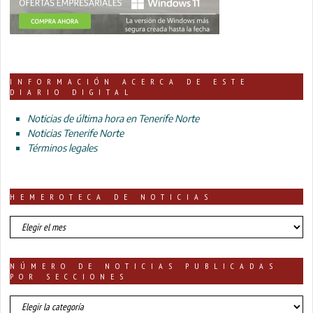
INFORMACIÓN ACERCA DE ESTE
DIARIO DIGITAL
Noticias de última hora en Tenerife Norte
Noticias Tenerife Norte
Términos legales
HEMEROTECA DE NOTICIAS
HEMEROTECA
DE
NOTICIAS
NÚMERO DE NOTICIAS PUBLICADAS
POR SECCIONES
número