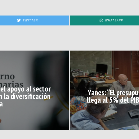
TWITTER
WHATSAPP
 el apoyo al sector
Yanes: “El presup
 la diversificación
llega al 5% del PI
a