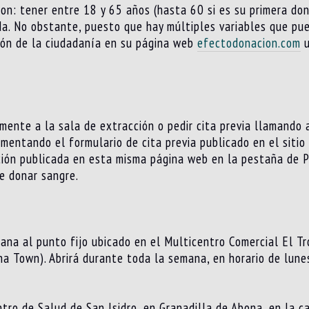
son: tener entre 18 y 65 años (hasta 60 si es su primera don
a. No obstante, puesto que hay múltiples variables que pue
ión de la ciudadanía en su página web
efectodonacion.com
u
mente a la sala de extracción o pedir cita previa llamando
mentando el formulario de cita previa publicado en el siti
ción publicada en esta misma página web en la pestaña de P
e donar sangre.
ana al punto fijo ubicado en el Multicentro Comercial El T
ina Town). Abrirá durante toda la semana, en horario de lune
tro de Salud de San Isidro, en Granadilla de Abona, en la c