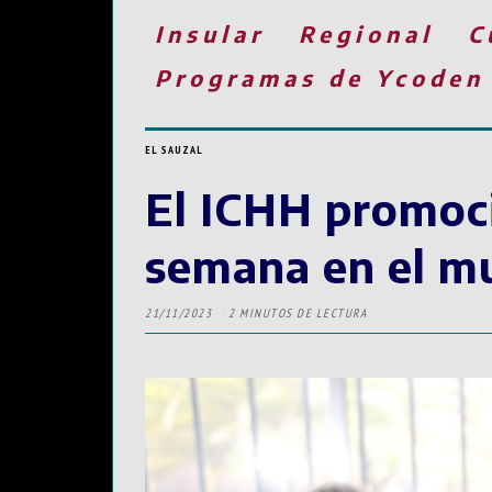
Insular
Regional
C
Programas de Ycoden
EL SAUZAL
El ICHH promoci
semana en el mu
21/11/2023
2 MINUTOS DE LECTURA