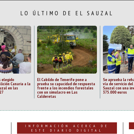
LO ÚLTIMO DE EL SAUZAL
 elegido
El Cabildo de Tenerife pone a
Se aprueba la reha
lición Canaria a la
prueba su capacidad de respuesta
vía de servicio del
uzal en las
frente a los incendios forestales
Sauzal con una in
27
con un simulacro en Las
375.000 euros
Calderetas
INFORMACIÓN ACERCA DE
ESTE DIARIO DIGITAL