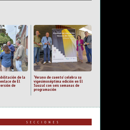
bilitación de la
‘Verano de cuento’ celebra su
 enlace de El
vigesimoséptima edición en El
versión de
Sauzal con seis semanas de
programación
SECCIONES