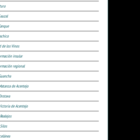
tura
Sauzal
Tanque
achico
d de los Vinos
ormación insular
ormación regional
Guancha
Matanza de Acentejo
Orotava
Victoria de Acentejo
 Realejos
Silos
celánea