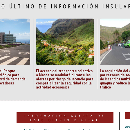
LO ÚLTIMO DE INFORMACIÓN INSULA
el Parque
El acceso del transporte colectivo
La regulación del
ológico para
a Masca se modulará durante las
por razones de se
cord de demanda
alertas por riesgo de incendio para
de incendios multi
ovadoras
compatibilizar la seguridad con la
guagua y reduce la
actividad económica
tráfico
INFORMACIÓN ACERCA DE
ESTE DIARIO DIGITAL
Bue