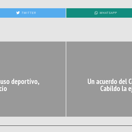
TWITTER
WHATSAPP
 uso deportivo,
Un acuerdo del C
cio
Cabildo la e