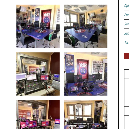
Opi
Pue
San
San
Tac