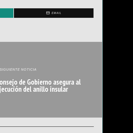
EMAIL
SIGUIENTE NOTICIA
onsejo de Gobierno asegura al
jecución del anillo insular