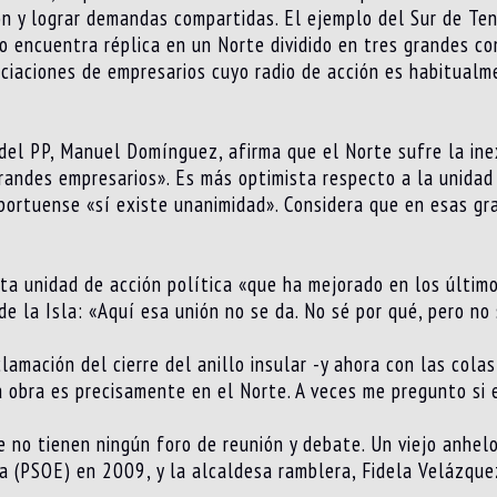
ón y lograr demandas compartidas. El ejemplo del Sur de Te
no encuentra réplica en un Norte dividido en tres grandes c
iaciones de empresarios cuyo radio de acción es habitualme
r del PP, Manuel Domínguez, afirma que el Norte sufre la ine
randes empresarios». Es más optimista respecto a la unidad 
 portuense «sí existe unanimidad». Considera que en esas gr
ta unidad de acción política «que ha mejorado en los último
de la Isla: «Aquí esa unión no se da. No sé por qué, pero no 
amación del cierre del anillo insular -y ahora con las colas
obra es precisamente en el Norte. A veces me pregunto si e
 no tienen ningún foro de reunión y debate. Un viejo anhelo 
a (PSOE) en 2009, y la alcaldesa ramblera, Fidela Velázque