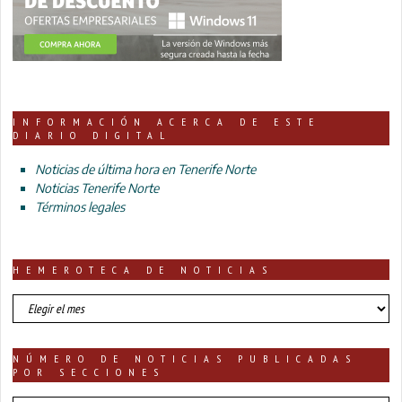
INFORMACIÓN ACERCA DE ESTE
DIARIO DIGITAL
Noticias de última hora en Tenerife Norte
Noticias Tenerife Norte
Términos legales
HEMEROTECA DE NOTICIAS
HEMEROTECA
DE
NOTICIAS
NÚMERO DE NOTICIAS PUBLICADAS
POR SECCIONES