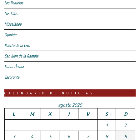
Los Realejos
Los Silos
Miscelánea
Opinión
Puerto de la Cruz
San Juan de la Rambla
Santa Úrsula
Tacoronte
CALENDARIO DE NOTICIAS
agosto 2026
L
M
X
J
V
S
D
1
2
3
4
5
6
7
8
9