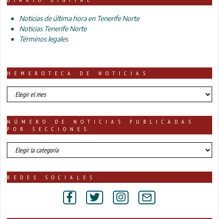
Noticias de última hora en Tenerife Norte
Noticias Tenerife Norte
Términos legales
HEMEROTECA DE NOTICIAS
HEMEROTECA
DE
NOTICIAS
NÚMERO DE NOTICIAS PUBLICADAS
POR SECCIONES
número
de
noticias
publicadas
REDES SOCIALES
por
secciones