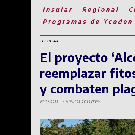
Insular
Regional
C
Programas de Ycoden
LA OROTAVA
El proyecto ‘Al
reemplazar fito
y combaten pla
07/04/2025
4 MINUTOS DE LECTURA