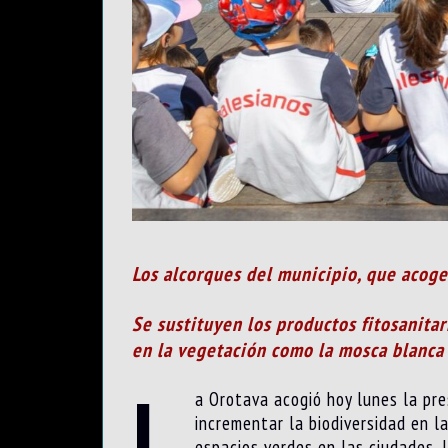
Los alcorques del municipio, que acogen
Se sustituyen los productos fitosanita
en la vegetación como la mosca blanca
L
a Orotava acogió hoy lunes la pre
incrementar la biodiversidad en l
espacios verdes en las ciudades. 