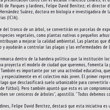
dil de Parques y Jardines, Felipe David Benítez; el director 
Hernández Suárez, doctora en biología e investigadora de l
ias (ICIA).
e del tronco de un árbol, se convertirán en parcelas de expe
especies vegetales, como plantas nativas o pequeños arbust
contribuyan a mejorar la calidad ambiental. Las plantas que
lo y ayudarán a controlar las plagas y las enfermedades de l
 enmarca dentro de la bandera política que la institución l
ativa proyecta el modelo de ciudad que queremos, fomenta l
. También es importante por ser una actividad educativa, que
, y especialmente en el colectivo más joven. El primer repr
élago que desclasificará suelo urbanizable para convertirlo 
 de fútbol). Pero también apuntó que esto es un compromiso
deben ser ceniceros de árboles”, apostilló. “Todos debemos c
dines, Felipe David Benítez, destacó que esta iniciativa es 