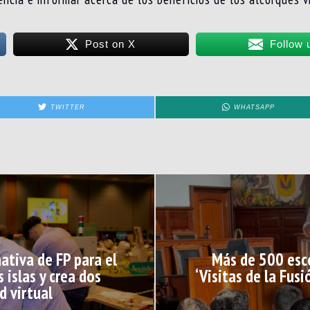
Post on X
Follow 
TWITTER
WHATSAPP
ativa de FP para el
Más de 500 esco
islas y crea dos
‘Visitas de la Fus
d virtual