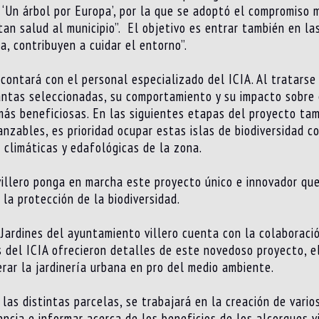
‘Un árbol por Europa’, por la que se adoptó el compromiso 
an salud al municipio”. El objetivo es entrar también en las
, contribuyen a cuidar el entorno”.
ontará con el personal especializado del ICIA. Al tratarse
ntas seleccionadas, su comportamiento y su impacto sobre el
 más beneficiosas. En las siguientes etapas del proyecto tam
canzables, es prioridad ocupar estas islas de biodiversidad 
 climáticas y edafológicas de la zona.
villero ponga en marcha este proyecto único e innovador qu
a protección de la biodiversidad.
 Jardines del ayuntamiento villero cuenta con la colaboraci
s del ICIA ofrecieron detalles de este novedoso proyecto, el
ar la jardinería urbana en pro del medio ambiente.
las distintas parcelas, se trabajará en la creación de vari
encia e informar acerca de los beneficios de los alcorques vi