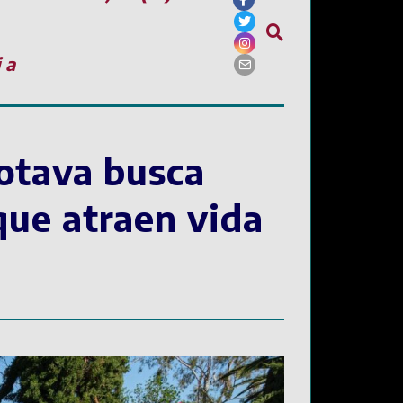
ia
rotava busca
que atraen vida