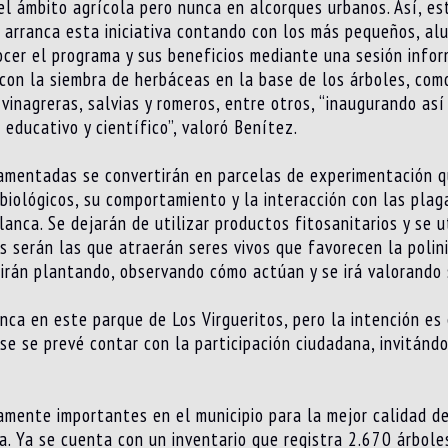
el ámbito agrícola pero nunca en alcorques urbanos. Así, es
se arranca esta iniciativa contando con los más pequeños, al
cer el programa y sus beneficios mediante una sesión inform
con la siembra de herbáceas en la base de los árboles, como 
 vinagreras, salvias y romeros, entre otros, “inaugurando así
 educativo y científico”, valoró Benítez.
namentadas se convertirán en parcelas de experimentación q
s biológicos, su comportamiento y la interacción con las pl
nca. Se dejarán de utilizar productos fitosanitarios y se ut
 serán las que atraerán seres vivos que favorecen la polini
irán plantando, observando cómo actúan y se irá valorando 
anca en este parque de Los Virgueritos, pero la intención es 
se se prevé contar con la participación ciudadana, invitánd
mente importantes en el municipio para la mejor calidad de
a. Ya se cuenta con un inventario que registra 2.670 árbol