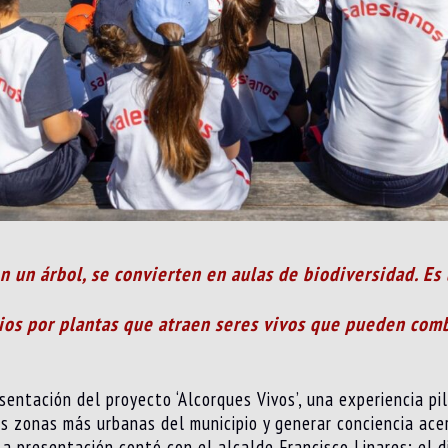
 un árbol, se convierten en aulas de biodiversidad. Es 
rios por plantas que atraen seres vivos que pueden com
sentación del proyecto ‘Alcorques Vivos’, una experiencia p
as zonas más urbanas del municipio y generar conciencia ace
La presentación contó con el alcalde Francisco Linares; el d