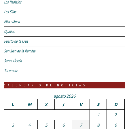
Los Realejos
Los Silos
Miscelánea
Opinión
Puerto de la Cruz
San Juan de la Rambla
Santa Úrsula
Tacoronte
CALENDARIO DE NOTICIAS
agosto 2026
L
M
X
J
V
S
D
1
2
3
4
5
6
7
8
9