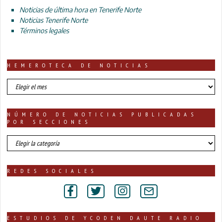
Noticias de última hora en Tenerife Norte
Noticias Tenerife Norte
Términos legales
HEMEROTECA DE NOTICIAS
HEMEROTECA
DE
NOTICIAS
NÚMERO DE NOTICIAS PUBLICADAS
POR SECCIONES
número
de
noticias
publicadas
REDES SOCIALES
por
secciones
ESTUDIOS DE YCODEN DAUTE RADIO