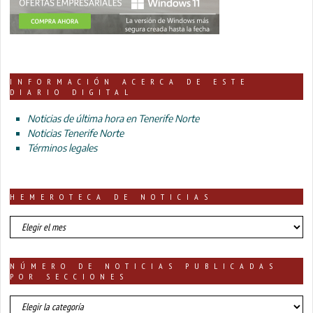
INFORMACIÓN ACERCA DE ESTE
DIARIO DIGITAL
Noticias de última hora en Tenerife Norte
Noticias Tenerife Norte
Términos legales
HEMEROTECA DE NOTICIAS
HEMEROTECA
DE
NOTICIAS
NÚMERO DE NOTICIAS PUBLICADAS
POR SECCIONES
número