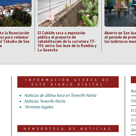
ta la financiación
El Cabildo saca a exposición
Abierto en San Ju
zos para culminar
pública el proyecto de
el periodo de prei
al Tabaiba de San
rehabilitación de la carretera TF-
las ludotecas mun
a
351 entre San Juan de la Rambla y
La Guancha
INFORMACIÓN ACERCA DE
ESTE DIARIO DIGITAL
Bue
Noticias de última hora en Tenerife Norte
Cul
Noticias Tenerife Norte
Términos legales
El 
El 
HEMEROTECA DE NOTICIAS
Gar