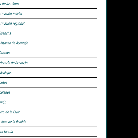
d de los Vinos
ormación insular
ormación regional
Guancha
Matanza de Acentejo
Orotava
Victoria de Acentejo
 Realejos
Silos
celánea
nión
rto de la Cruz
 Juan de la Rambla
ta Úrsula