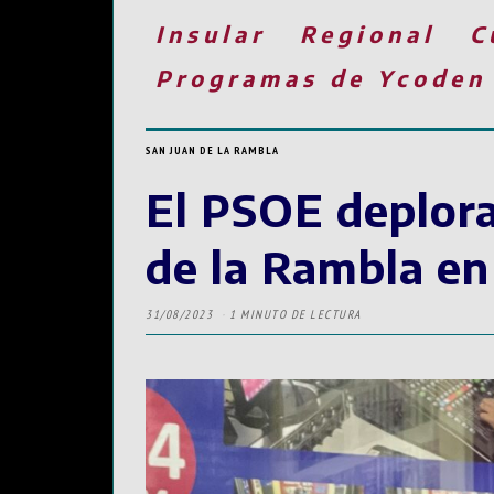
Insular
Regional
C
Programas de Ycoden
SAN JUAN DE LA RAMBLA
El PSOE deplora
de la Rambla en
31/08/2023
1 MINUTO DE LECTURA