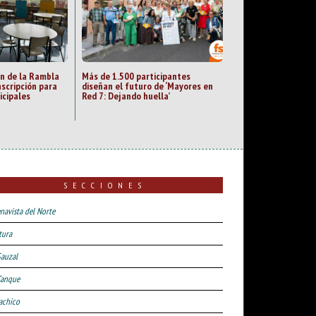
an de la Rambla
Más de 1.500 participantes
nscripción para
diseñan el futuro de ‘Mayores en
icipales
Red 7: Dejando huella’
SECCIONES
navista del Norte
tura
Sauzal
Tanque
achico