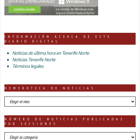
INFORMACIÓN ACERCA DE ESTE
DIARIO DIGITAL
Noticias de última hora en Tenerife Norte
Noticias Tenerife Norte
Términos legales
HEMEROTECA DE NOTICIAS
HEMEROTECA
DE
NOTICIAS
NÚMERO DE NOTICIAS PUBLICADAS
POR SECCIONES
número