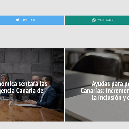
TWITTER
WHATSAPP
nómica sentará las
Ayudas para p
gencia Canaria de
Canarias: incremen
la inclusión y