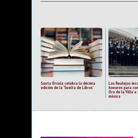
Santa Úrsula celebra la décima
Los Realejos inc
edición de la ‘Suelta de Libros’
honores para con
Oro de la Villa’ 
música