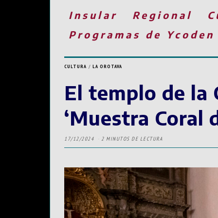
Insular
Regional
C
Programas de Ycoden
CULTURA
/
LA OROTAVA
El templo de la
‘Muestra Coral 
17/12/2024
2 MINUTOS DE LECTURA