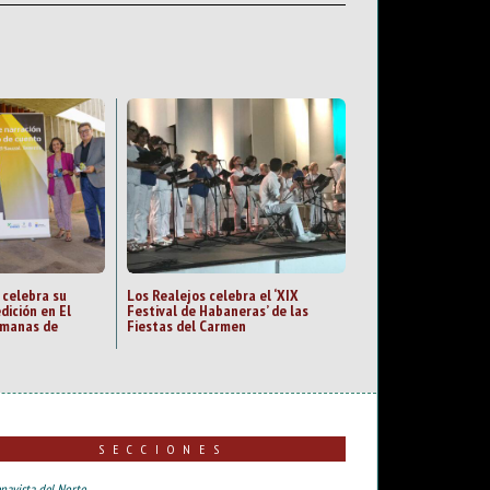
 celebra su
Los Realejos celebra el ‘XIX
dición en El
Festival de Habaneras’ de las
emanas de
Fiestas del Carmen
SECCIONES
navista del Norte