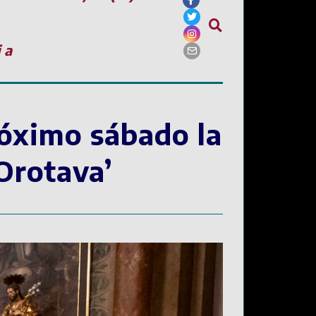
ia
róximo sábado la
Orotava’