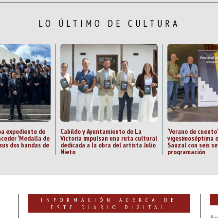
LO ÚLTIMO DE CULTURA
oa expediente de
Cabildo y Ayuntamiento de La
‘Verano de cuento’
ceder ‘Medalla de
Victoria impulsan una ruta cultural
vigesimoséptima e
a sus dos bandas de
dedicada a la obra del artista Julio
Sauzal con seis s
Nieto
programación
INFORMACIÓN ACERCA DE
ESTE DIARIO DIGITAL
Bue