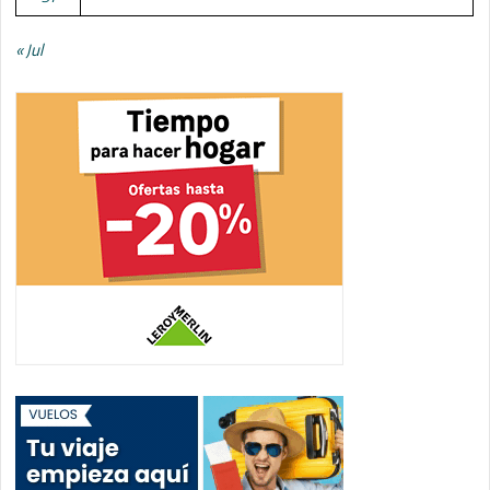
« Jul