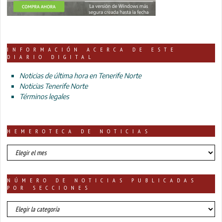
INFORMACIÓN ACERCA DE ESTE
DIARIO DIGITAL
Noticias de última hora en Tenerife Norte
Noticias Tenerife Norte
Términos legales
HEMEROTECA DE NOTICIAS
HEMEROTECA
DE
NOTICIAS
NÚMERO DE NOTICIAS PUBLICADAS
POR SECCIONES
número
de