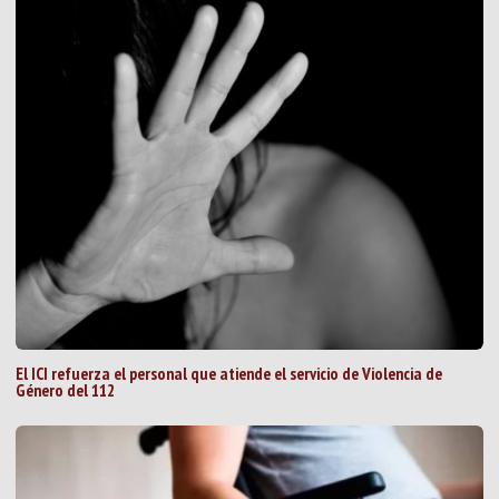
El ICI refuerza el personal que atiende el servicio de Violencia de
Género del 112