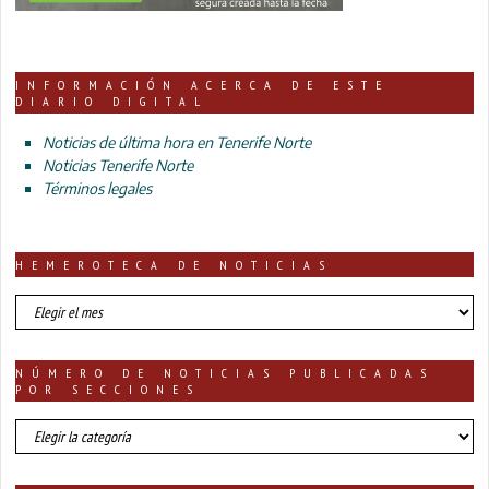
INFORMACIÓN ACERCA DE ESTE
DIARIO DIGITAL
Noticias de última hora en Tenerife Norte
Noticias Tenerife Norte
Términos legales
HEMEROTECA DE NOTICIAS
HEMEROTECA
DE
NOTICIAS
NÚMERO DE NOTICIAS PUBLICADAS
POR SECCIONES
número
de
noticias