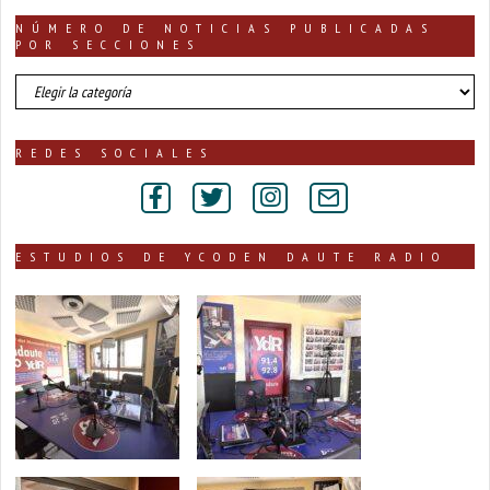
NOTICIAS
NÚMERO DE NOTICIAS PUBLICADAS
POR SECCIONES
número
de
noticias
publicadas
REDES SOCIALES
por
secciones
ESTUDIOS DE YCODEN DAUTE RADIO