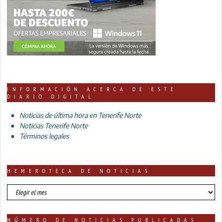
INFORMACIÓN ACERCA DE ESTE
DIARIO DIGITAL
Noticias de última hora en Tenerife Norte
Noticias Tenerife Norte
Términos legales
HEMEROTECA DE NOTICIAS
HEMEROTECA
DE
NOTICIAS
NÚMERO DE NOTICIAS PUBLICADAS