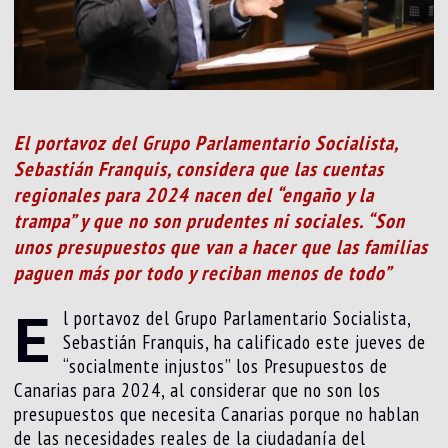
El portavoz del Grupo Parlamentario Socialista,
Sebastián Franquis, considera que las cuentas
regionales para 2024 nacen del “engaño y la
trampa” y que no son prudentes ni sociales. “Son
unos presupuestos que van a hacer que las familias
paguen más por todo y reciban menos de todo”
E
l portavoz del Grupo Parlamentario Socialista,
Sebastián Franquis, ha calificado este jueves de
“socialmente injustos” los Presupuestos de
Canarias para 2024, al considerar que no son los
presupuestos que necesita Canarias porque no hablan
de las necesidades reales de la ciudadanía del