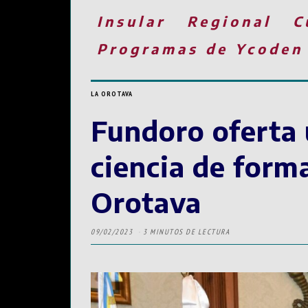
Insular
Regional
C
Programas de Ycoden
LA OROTAVA
Fundoro oferta 
ciencia de forma
Orotava
09/02/2023
3 MINUTOS DE LECTURA