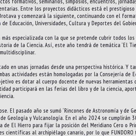
tos formativos, seminarios, simposios, encuentros, jornadas,
ntarias. Entre los proyectos didácticos está el prestigios
 Orotava y comenzará la siguiente, continuando con el forma
 de Educación, Universidades, Cultura y Deportes del Gobie
 más especializada con la que se pretende cubrir todos los
toria de la Ciencia. Así, este año tendrá de temática ‘El Ti
multidisciplinar.
ado en unas jornadas desde una perspectiva histórica. Y ta
 ambas actividades están homologadas por la Consejería de E
bjetivo es dotar al cuerpo docente de nuevas herramientas 
tidad participará en las ferias del libro y de la ciencia, a
iencia.
se. El pasado año se sumó ‘Rincones de Astronomía y de Geo
l de Geología y Vulcanología. En el año 2024 se cumplirán 
a de El Hierro para fijar la posición del Meridiano Cero o Pr
es científicas al archipiélago canario, por lo que FUNDORO