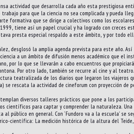
tensa actividad que desarrolla cada año esta prestigiosa ent
o trabajo para que la ciencia no sea complicada y pueda lle
rte formativa que se dirige a colectivos como los escolares
999, tiene así un papel crucial y ha logrado con creces est
otava presta especial respaldo a este ámbito, y por todo ell
ález, desglosó la amplia agenda prevista para este año. As
ciencia a un ámbito de difusión menos académico que el insti
ano, por lo que se llevarán a cabo encuentros que propiciará
ontona. Por otro lado, también se recurre al cine y al teatro
ectura teatralizada de los diarios que legaron los viajeros q
cia) se rescata la actividad de cineforum con proyección de p
ntemplan diversos talleres prácticos que pone a los partici
eros científicos para captar y comprender la naturaleza. Una
ta al público en general. Con ‘Fundoro va a la escuela’ se s
rico-científica: La medición histórica de la altura del Teide