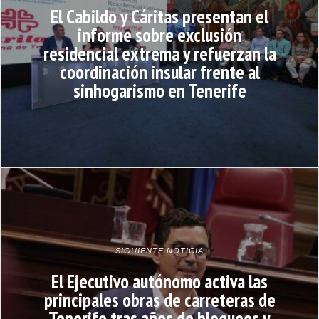
El Cabildo y Cáritas presentan el
informe sobre exclusión
residencial extrema y refuerzan la
coordinación insular frente al
sinhogarismo en Tenerife
SIGUIENTE NOTICIA
El Ejecutivo autónomo activa las
principales obras de carreteras de
Tenerife tras años de bloqueos y