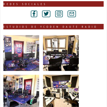
publicadas
REDES SOCIALES
por
secciones
ESTUDIOS DE YCODEN DAUTE RADIO