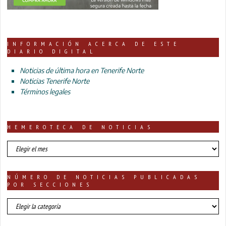
INFORMACIÓN ACERCA DE ESTE
DIARIO DIGITAL
Noticias de última hora en Tenerife Norte
Noticias Tenerife Norte
Términos legales
HEMEROTECA DE NOTICIAS
HEMEROTECA
DE
NOTICIAS
NÚMERO DE NOTICIAS PUBLICADAS
POR SECCIONES
número
de
noticias