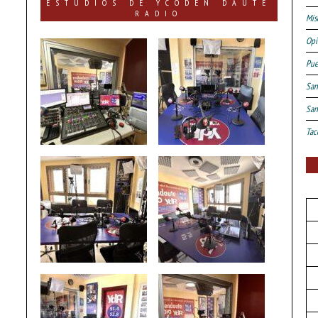
ESTUDIOS DE YCODEN DAUTE
RADIO
Mis
Opi
Pue
San
San
Tac