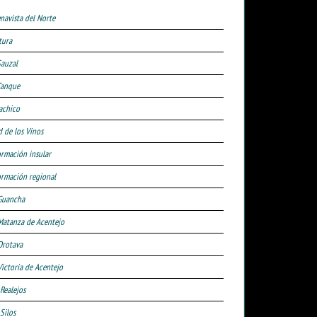
navista del Norte
tura
Sauzal
Tanque
achico
d de los Vinos
ormación insular
ormación regional
Guancha
Matanza de Acentejo
Orotava
Victoria de Acentejo
 Realejos
Silos