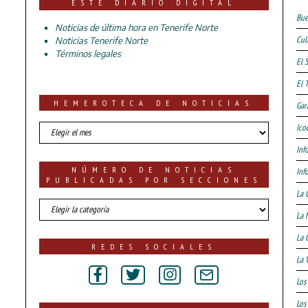
ESTE DIARIO DIGITAL
Bue
Noticias de última hora en Tenerife Norte
Cul
Noticias Tenerife Norte
Términos legales
El 
El 
HEMEROTECA DE NOTICIAS
Gar
HEMEROTECA
Ico
DE
Inf
NOTICIAS
NÚMERO DE NOTICIAS
Inf
PUBLICADAS POR SECCIONES
La 
número
La 
de
noticias
La 
publicadas
REDES SOCIALES
por
La 
secciones
Los
Los 