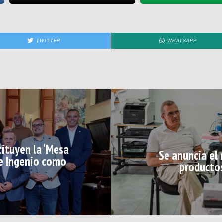
TWITTER
WHATSAPP
tituyen la ‘Mesa
Se anuncia el
 e Ingenio como
productos