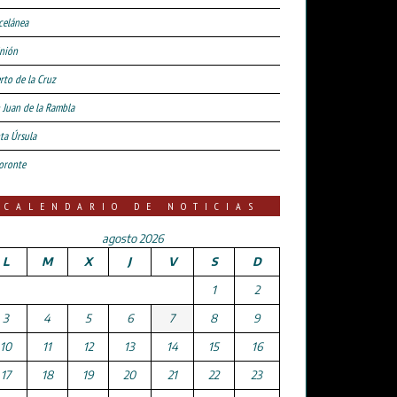
celánea
nión
rto de la Cruz
 Juan de la Rambla
ta Úrsula
oronte
CALENDARIO DE NOTICIAS
agosto 2026
L
M
X
J
V
S
D
1
2
3
4
5
6
7
8
9
10
11
12
13
14
15
16
17
18
19
20
21
22
23