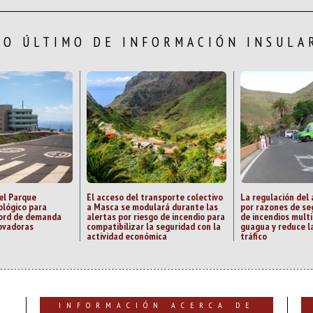
LO ÚLTIMO DE INFORMACIÓN INSULA
el Parque
El acceso del transporte colectivo
La regulación del
ológico para
a Masca se modulará durante las
por razones de se
cord de demanda
alertas por riesgo de incendio para
de incendios multi
ovadoras
compatibilizar la seguridad con la
guagua y reduce la
actividad económica
tráfico
INFORMACIÓN ACERCA DE