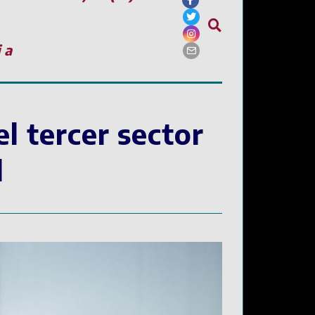
ia
el tercer sector
l