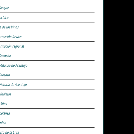
Tanque
achico
d de los Vinos
ormación insular
ormación regional
Guancha
Matanza de Acentejo
Orotava
Victoria de Acentejo
 Realejos
Silos
celánea
nión
rto de la Cruz