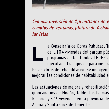
Con una inversión de 1,6 millones de e
cambios de ventanas, pintura de fachad
las islas
L
a Consejería de Obras Públicas, T
de 1.104 viviendas del parque púb
programas de los fondos FEDER de
ejecutado trabajos de para mejorar
Estas obras de rehabilitación se incluye
mejorar las condiciones de habitabilidad e
Las actuaciones de mejora y rehabilitación
grancanarios de Mogán, Telde, Las Palmas 
Rosario, y 373 viviendas en la provincia d
Abona y Santa Cruz de Tenerife.