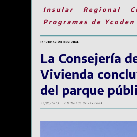
Insular
Regional
C
Programas de Ycoden
INFORMACIÓN REGIONAL
La Consejería d
Vivienda conclu
del parque públ
09/05/2023
2 MINUTOS DE LECTURA