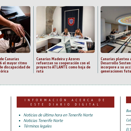
 de Canarias
Canarias Madeira y Azores
Canarias plantea 
6 el mayor ritmo
refuerzan su cooperación con el
Desarrollo Sosten
de discapacidad de
proyecto ATLANTE como hoja de
incorpore a su acc
tórica
ruta
generaciones fut
INFORMACIÓN ACERCA DE
ESTE DIARIO DIGITAL
Bue
Noticias de última hora en Tenerife Norte
Cul
Noticias Tenerife Norte
Términos legales
El 