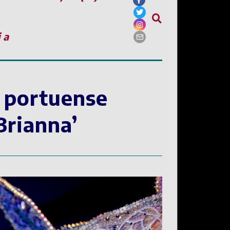
ia
l portuense
Brianna’