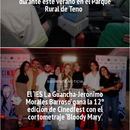
durante este verano en el Parque
Rural de Teno
SIGUIENTE NOTICIA
El ‘IES La Guancha-Jerónimo
Morales Barroso’ gana la 12º
edición de Cinedfest con el
cortometraje ‘Bloody Mary’