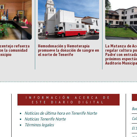
centejo refuerza
Hemodonación y Hemoterapia
La Matanza de Ace
on la comunidad
promueve la donación de sangre en
regalar cultura por
nicipio
el norte de Tenerife
Padre’ con entrada
próximos espectác
Auditorio Municipa
INFORMACIÓN ACERCA DE
ESTE DIARIO DIGITAL
Bue
Noticias de última hora en Tenerife Norte
Cul
Noticias Tenerife Norte
Términos legales
El 