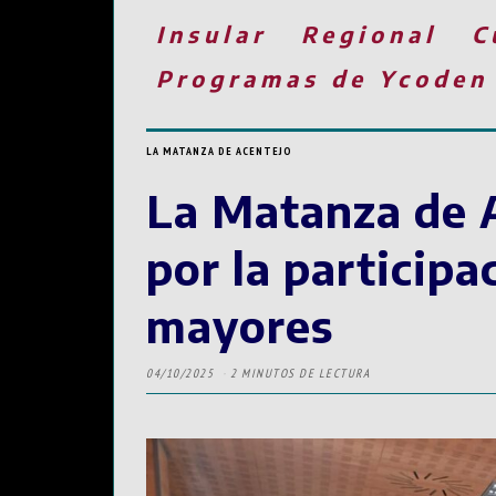
Insular
Regional
C
Programas de Ycoden
LA MATANZA DE ACENTEJO
La Matanza de A
por la particip
mayores
04/10/2025
2 MINUTOS DE LECTURA