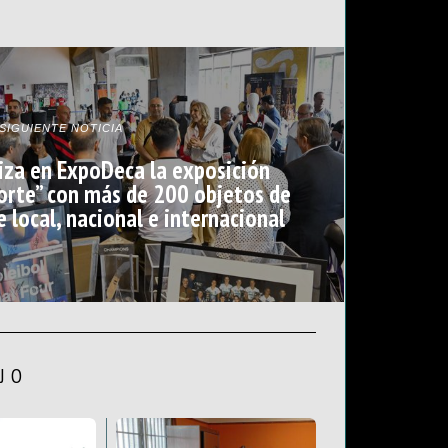
SIGUIENTE NOTICIA
niza en ExpoDeca la exposición
orte” con más de 200 objetos de
 local, nacional e internacional
JO