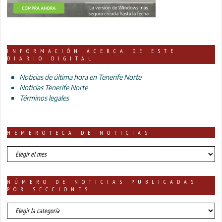
INFORMACIÓN ACERCA DE ESTE
DIARIO DIGITAL
Noticias de última hora en Tenerife Norte
Noticias Tenerife Norte
Términos legales
HEMEROTECA DE NOTICIAS
HEMEROTECA
DE
NOTICIAS
NÚMERO DE NOTICIAS PUBLICADAS
POR SECCIONES
número
de