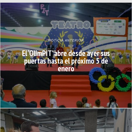
NOTICIA ANTERIOR
El ‘OlimPIT’ abre desde ayer sus
puertas hasta el próximo 5 de
enero