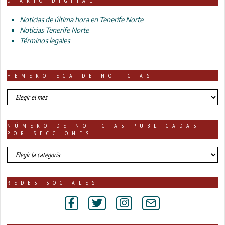
DIARIO DIGITAL
Noticias de última hora en Tenerife Norte
Noticias Tenerife Norte
Términos legales
HEMEROTECA DE NOTICIAS
HEMEROTECA
DE
NOTICIAS
NÚMERO DE NOTICIAS PUBLICADAS
POR SECCIONES
número
de
noticias
publicadas
REDES SOCIALES
por
secciones