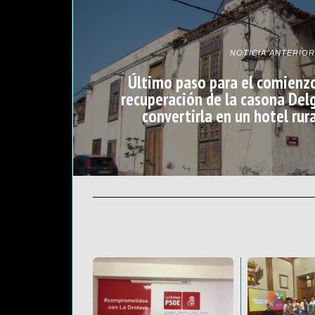
NOTICIA ANTERIOR
Último paso para el comienzo
recuperación de la casona De
convertirla en un hotel rur