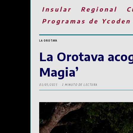
Insular
Regional
C
Programas de Ycoden
LA OROTAVA
La Orotava acoge
Magia’
01/05/2025
1 MINUTO DE LECTURA