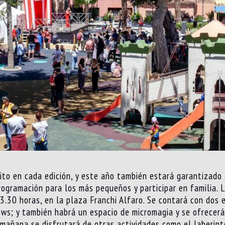
xito en cada edición, y este año también estará garantizado
programación para los más pequeños y participar en familia. 
3.30 horas, en la plaza Franchi Alfaro. Se contará con dos
ows; y también habrá un espacio de micromagia y se ofrecerá
a mañana se disfrutará de otras actividades como el laberin