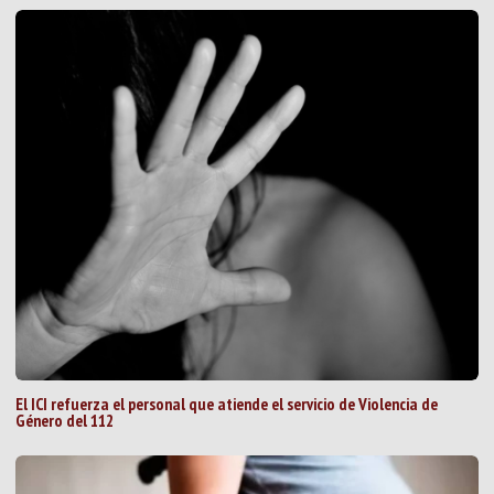
El ICI refuerza el personal que atiende el servicio de Violencia de
Género del 112