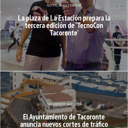
NOTICIA ANTERIOR
La plaza de La Estación prepara la
tercera edición de ‘TecnoCon
Tacoronte’
SIGUIENTE NOTICIA
El Ayuntamiento de Tacoronte
anuncia nuevos cortes de tráfico