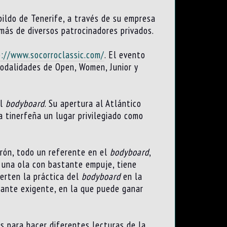
bildo de Tenerife, a través de su empresa
emás de diversos patrocinadores privados.
://www.socorroclassic.com/
. El evento
modalidades de Open, Women, Junior y
el
bodyboard
. Su apertura al Atlántico
a tinerfeña un lugar privilegiado como
drón, todo un referente en el
bodyboard
,
 una ola con bastante empuje, tiene
ierten la práctica del
bodyboard
en la
tante exigente, en la que puede ganar
s para hacer diferentes lecturas de la