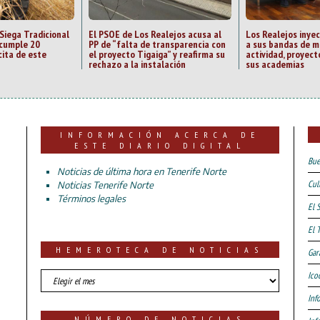
 Siega Tradicional
El PSOE de Los Realejos acusa al
Los Realejos inye
 cumple 20
PP de “falta de transparencia con
a sus bandas de m
cita de este
el proyecto Tigaiga” y reafirma su
actividad, proyect
rechazo a la instalación
sus academias
INFORMACIÓN ACERCA DE
ESTE DIARIO DIGITAL
Bue
Noticias de última hora en Tenerife Norte
Cul
Noticias Tenerife Norte
Términos legales
El 
El 
HEMEROTECA DE NOTICIAS
Gar
HEMEROTECA
Ico
DE
Inf
NOTICIAS
NÚMERO DE NOTICIAS