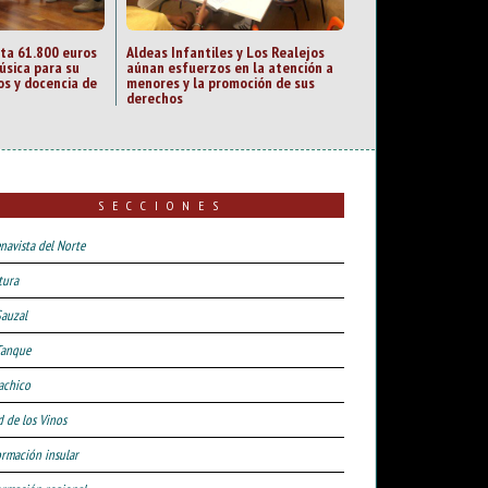
cta 61.800 euros
Aldeas Infantiles y Los Realejos
úsica para su
aúnan esfuerzos en la atención a
os y docencia de
menores y la promoción de sus
derechos
SECCIONES
navista del Norte
tura
Sauzal
Tanque
achico
d de los Vinos
ormación insular