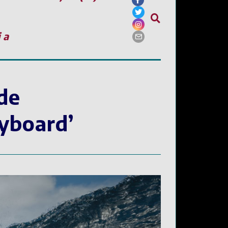
ia
de
dyboard’