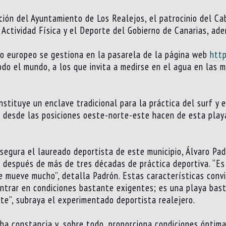
ación del Ayuntamiento de Los Realejos, el patrocinio del Ca
a Actividad Física y el Deporte del Gobierno de Canarias, ad
to europeo se gestiona en la pasarela de la página web
http
odo el mundo, a los que invita a medirse en el agua en las 
nstituye un enclave tradicional para la práctica del surf y 
jes desde las posiciones oeste-norte-este hacen de esta play
 asegura el laureado deportista de este municipio, Álvaro Pa
a después de más de tres décadas de práctica deportiva. “Es
e mueve mucho”, detalla Padrón. Estas características conv
entrar en condiciones bastante exigentes; es una playa bas
te”, subraya el experimentado deportista realejero.
ha constancia y, sobre todo, proporciona condiciones óptima