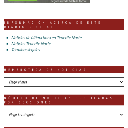
INFORMACIÓN ACERCA DE ESTE
DIARIO DIGITAL
Noticias de última hora en Tenerife Norte
Noticias Tenerife Norte
Términos legales
HEMEROTECA DE NOTICIAS
HEMEROTECA
DE
NOTICIAS
NÚMERO DE NOTICIAS PUBLICADAS
POR SECCIONES
número
de
noticias