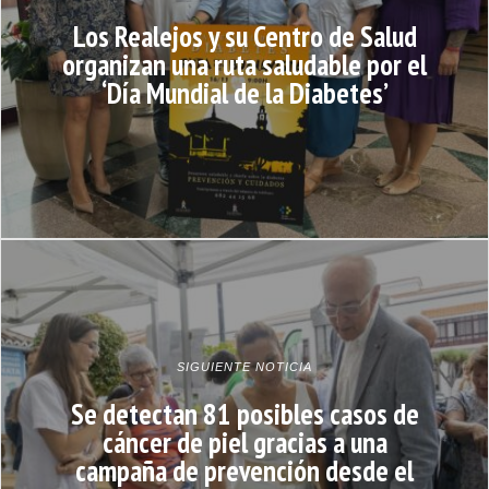
Los Realejos y su Centro de Salud
organizan una ruta saludable por el
‘Día Mundial de la Diabetes’
SIGUIENTE NOTICIA
Se detectan 81 posibles casos de
cáncer de piel gracias a una
campaña de prevención desde el