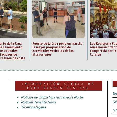
rto de la Cruz
Puerto de la Cruz pone en marcha
Los Realejos y Pue
 de saneamiento
la mayor programación de
rememoran hoy do
los caudales
actividades vecinales de los
compartida por la 
staciones de
últimos años
Carmen
ra línea de costa
INFORMACIÓN ACERCA DE
ESTE DIARIO DIGITAL
Bue
Noticias de última hora en Tenerife Norte
Cul
Noticias Tenerife Norte
Términos legales
El 