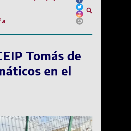
ia
 ‘CEIP Tomás de
máticos en el