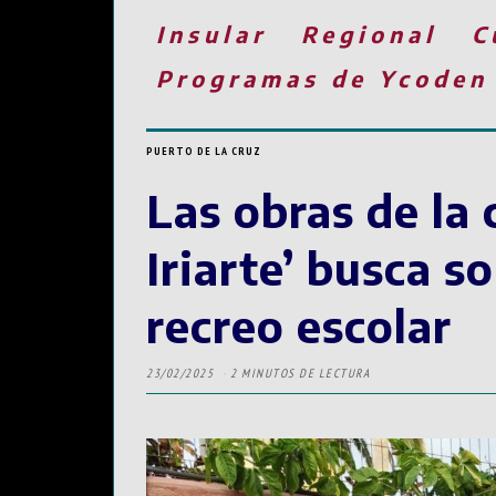
Insular
Regional
C
Programas de Ycoden
PUERTO DE LA CRUZ
Las obras de la 
Iriarte’ busca s
recreo escolar
23/02/2025
2 MINUTOS DE LECTURA