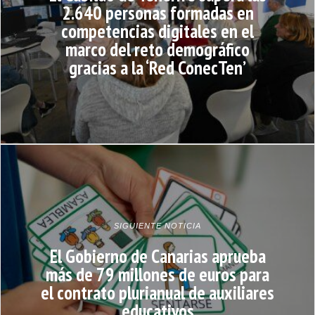
2.640 personas formadas en
competencias digitales en el
marco del reto demográfico
gracias a la ‘Red ConecTen’
SIGUIENTE NOTICIA
El Gobierno de Canarias aprueba
más de 79 millones de euros para
el contrato plurianual de auxiliares
educativos