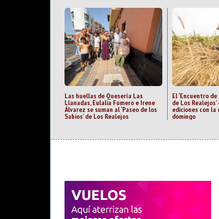
Las huellas de Quesería Las
El ‘Encuentro de
Llanadas, Eulalia Fumero e Irene
de Los Realejos’
Álvarez se suman al ‘Paseo de los
ediciones con la 
Sabios’ de Los Realejos
domingo