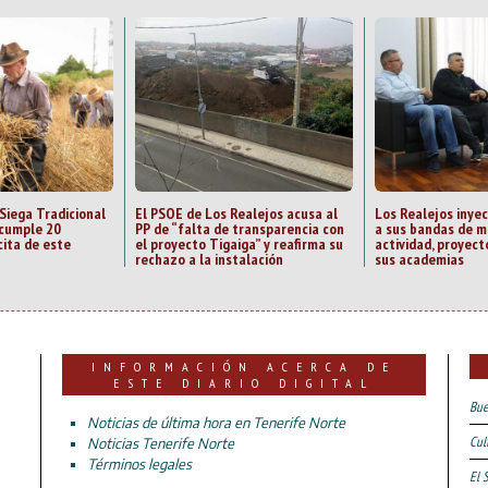
 Siega Tradicional
El PSOE de Los Realejos acusa al
Los Realejos inye
 cumple 20
PP de “falta de transparencia con
a sus bandas de m
cita de este
el proyecto Tigaiga” y reafirma su
actividad, proyect
rechazo a la instalación
sus academias
INFORMACIÓN ACERCA DE
ESTE DIARIO DIGITAL
Bue
Noticias de última hora en Tenerife Norte
Cul
Noticias Tenerife Norte
Términos legales
El 