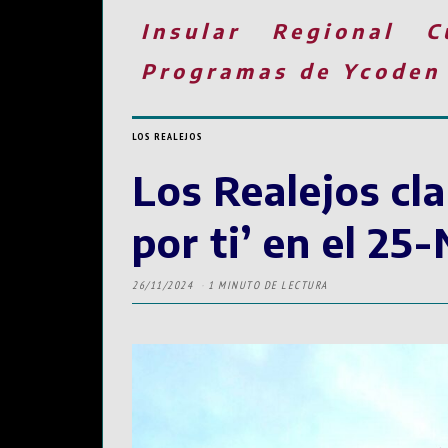
Insular
Regional
C
Programas de Ycoden
LOS REALEJOS
Los Realejos cl
por ti’ en el 25
26/11/2024
1 MINUTO DE LECTURA