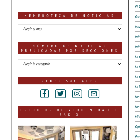
El 
HEMEROTECA DE NOTICIAS
Gar
HEMEROTECA
Ico
DE
Inf
NOTICIAS
NÚMERO DE NOTICIAS
Inf
PUBLICADAS POR SECCIONES
La 
número
La 
de
noticias
La 
publicadas
REDES SOCIALES
por
La 
secciones
Los
Los 
ESTUDIOS DE YCODEN DAUTE
RADIO
Mis
Opi
Pue