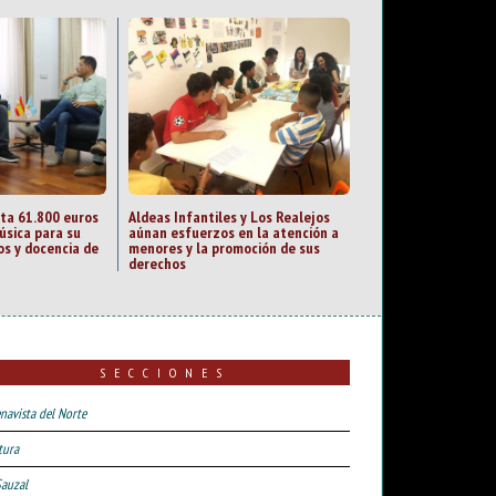
cta 61.800 euros
Aldeas Infantiles y Los Realejos
úsica para su
aúnan esfuerzos en la atención a
os y docencia de
menores y la promoción de sus
derechos
SECCIONES
navista del Norte
tura
Sauzal