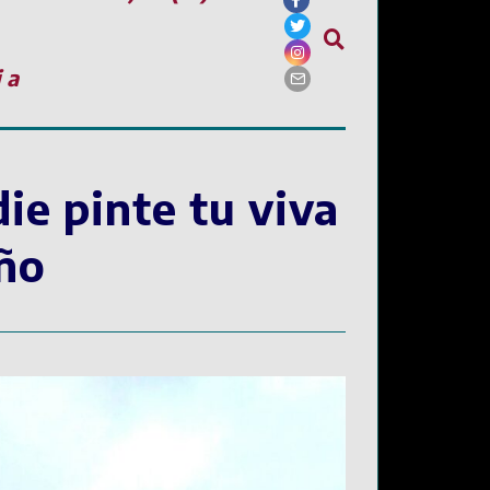
ia
ie pinte tu viva
año