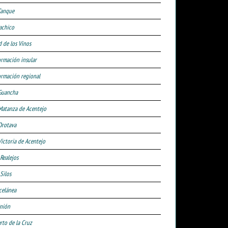
Tanque
achico
d de los Vinos
ormación insular
ormación regional
Guancha
Matanza de Acentejo
Orotava
Victoria de Acentejo
 Realejos
Silos
celánea
nión
rto de la Cruz