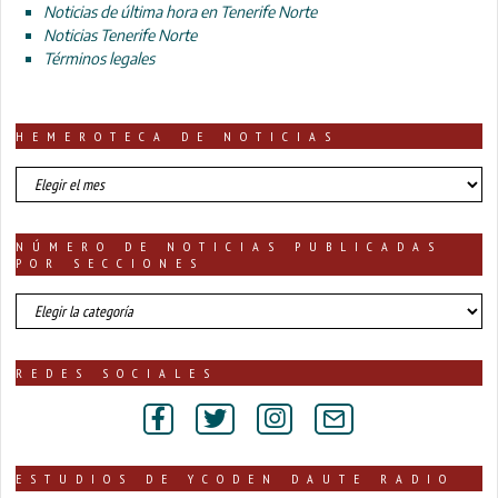
Noticias de última hora en Tenerife Norte
Noticias Tenerife Norte
Términos legales
HEMEROTECA DE NOTICIAS
HEMEROTECA
DE
NOTICIAS
NÚMERO DE NOTICIAS PUBLICADAS
POR SECCIONES
número
de
noticias
publicadas
REDES SOCIALES
por
secciones
ESTUDIOS DE YCODEN DAUTE RADIO